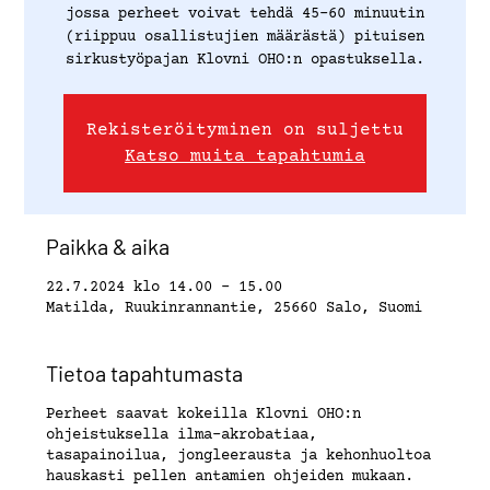
jossa perheet voivat tehdä 45-60 minuutin
(riippuu osallistujien määrästä) pituisen
sirkustyöpajan Klovni OHO:n opastuksella.
Rekisteröityminen on suljettu
Katso muita tapahtumia
Paikka & aika
22.7.2024 klo 14.00 – 15.00
Matilda, Ruukinrannantie, 25660 Salo, Suomi
Tietoa tapahtumasta
Perheet saavat kokeilla Klovni OHO:n
ohjeistuksella ilma-akrobatiaa,
tasapainoilua, jongleerausta ja kehonhuoltoa
hauskasti pellen antamien ohjeiden mukaan.