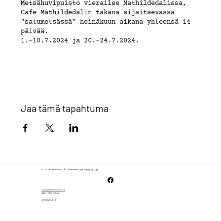
Metsähuvipuisto vierailee Mathildedalissa,
Cafe Mathildedalin takana sijaitsevassa
"satumetsässä" heinäkuun aikana yhteensä 14
päivää.
1.-10.7.2024 ja 20.-24.7.2024.
Hinta 10€/ hlö. Osallistumismaksu maksetaan
mobilepay'nä tai käteisellä.
Alle 12-vuotiaat lapset vain oman aikuisen
seurassa.
Jaa tämä tapahtuma
© 2024 Punanen Ä, created by
Koolle Oy
info@punanena.fi
040 708 9847
17105310-0