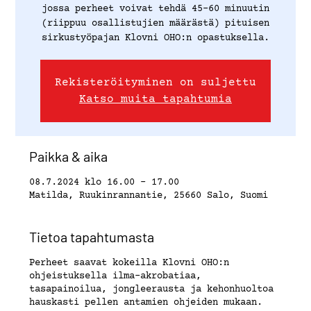
jossa perheet voivat tehdä 45-60 minuutin
(riippuu osallistujien määrästä) pituisen
sirkustyöpajan Klovni OHO:n opastuksella.
Rekisteröityminen on suljettu
Katso muita tapahtumia
Paikka & aika
08.7.2024 klo 16.00 – 17.00
Matilda, Ruukinrannantie, 25660 Salo, Suomi
Tietoa tapahtumasta
Perheet saavat kokeilla Klovni OHO:n
ohjeistuksella ilma-akrobatiaa,
tasapainoilua, jongleerausta ja kehonhuoltoa
hauskasti pellen antamien ohjeiden mukaan.