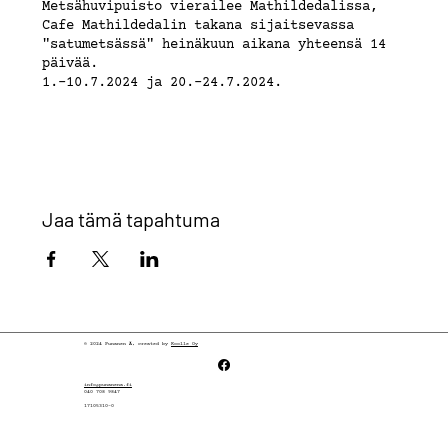
Metsähuvipuisto vierailee Mathildedalissa,
Cafe Mathildedalin takana sijaitsevassa
"satumetsässä" heinäkuun aikana yhteensä 14
päivää.
1.-10.7.2024 ja 20.-24.7.2024.
Hinta 10€/ hlö. Osallistumismaksu maksetaan
mobilepay'nä tai käteisellä.
Alle 12-vuotiaat lapset vain oman aikuisen
seurassa.
Jaa tämä tapahtuma
© 2024 Punanen Ä, created by
Koolle Oy
info@punanena.fi
040 708 9847
17105310-0