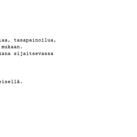
iaa, tasapainoilua,
 mukaan.
kana sijaitsevassa
eisellä.