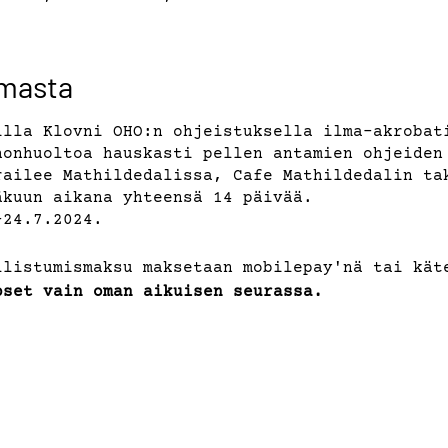
umasta
illa Klovni OHO:n ohjeistuksella ilma-akrobat
honhuoltoa hauskasti pellen antamien ohjeiden
railee Mathildedalissa, Cafe Mathildedalin ta
äkuun aikana yhteensä 14 päivää.
-24.7.2024.
llistumismaksu maksetaan mobilepay'nä tai kät
pset vain oman aikuisen seurassa.