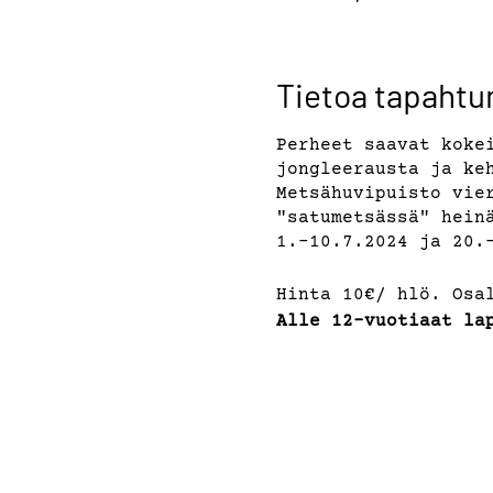
Tietoa tapaht
Perheet saavat koke
jongleerausta ja ke
Metsähuvipuisto vie
"satumetsässä" hein
1.-10.7.2024 ja 20.
Hinta 10€/ hlö. Osa
Alle 12-vuotiaat la