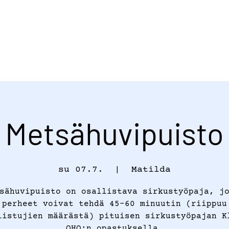
Metsähuvipuisto
su 07.7.
  |  
Matilda
sähuvipuisto on osallistava sirkustyöpaja, j
perheet voivat tehdä 45-60 minuutin (riippuu
listujien määrästä) pituisen sirkustyöpajan K
OHO:n opastuksella.