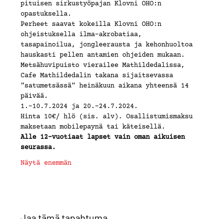
pituisen sirkustyöpajan Klovni OHO:n 
opastuksella.
Perheet saavat kokeilla Klovni OHO:n 
ohjeistuksella ilma-akrobatiaa, 
tasapainoilua, jongleerausta ja kehonhuoltoa 
hauskasti pellen antamien ohjeiden mukaan.
Metsähuvipuisto vierailee Mathildedalissa, 
Cafe Mathildedalin takana sijaitsevassa 
"satumetsässä" heinäkuun aikana yhteensä 14 
päivää.
1.-10.7.2024 ja 20.-24.7.2024.
Hinta 10€/ hlö (sis. alv). Osallistumismaksu 
maksetaan mobilepaynä tai käteisellä.
Alle 12-vuotiaat lapset vain oman aikuisen 
seurassa.
Näytä enemmän
Jaa tämä tapahtuma