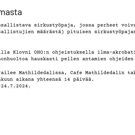
umasta
osallistava sirkustyöpaja, jossa perheet voiv
sallistujien määrästä) pituisen sirkustyöpaja
illa Klovni OHO:n ohjeistuksella ilma-akrobat
honhuoltoa hauskasti pellen antamien ohjeiden
railee Mathildedalissa, Cafe Mathildedalin ta
äkuun aikana yhteensä 14 päivää.
-24.7.2024.
. alv). Osallistumismaksu maksetaan mobilepay
pset vain oman aikuisen seurassa.
on turvallisuussyistä säävaraus ja sadesään s
 Paikan varanneille ilmoitetaan mahdollisista