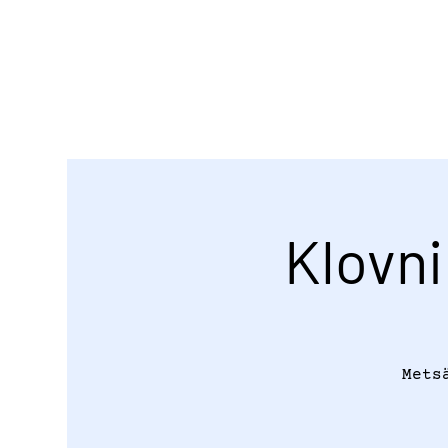
Klovn
Mets