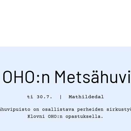
i OHO:n Metsähuvi
ti 30.7.
  |  
Mathildedal
ähuvipuisto on osallistava perheiden sirkusty
Klovni OHO:n opastuksella.