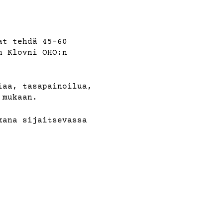
at tehdä 45-60
n Klovni OHO:n
iaa, tasapainoilua,
 mukaan.
kana sijaitsevassa
nä tai käteisellä.
attuessa toteutus
 muutoksista