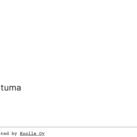
rjoittavat sitoumuksen omasta turvallisesta t
htuma
ated by
Koolle Oy