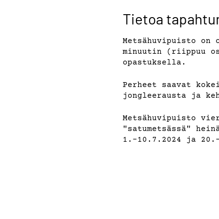
Tietoa tapaht
Metsähuvipuisto on 
minuutin (riippuu o
opastuksella.
Perheet saavat koke
jongleerausta ja ke
Metsähuvipuisto vie
"satumetsässä" hein
1.-10.7.2024 ja 20.
Hinta 10€/ hlö (sis
Alle 12-vuotiaat la
Metsähuvipuistossa 
joudutaan perumaan.