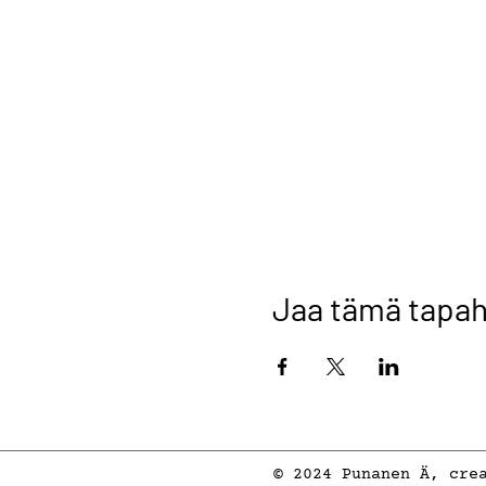
viestitse.
Osallistujat alleki
työpajan aikana.
Jaa tämä tapa
© 2024 Punanen Ä, cre