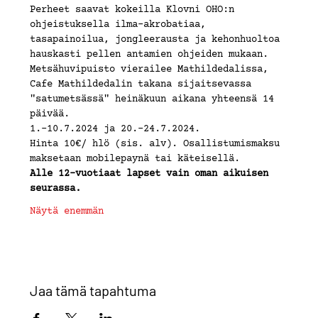
Perheet saavat kokeilla Klovni OHO:n 
ohjeistuksella ilma-akrobatiaa, 
tasapainoilua, jongleerausta ja kehonhuoltoa 
hauskasti pellen antamien ohjeiden mukaan.
Metsähuvipuisto vierailee Mathildedalissa, 
Cafe Mathildedalin takana sijaitsevassa 
"satumetsässä" heinäkuun aikana yhteensä 14 
päivää.
1.-10.7.2024 ja 20.-24.7.2024.
Hinta 10€/ hlö (sis. alv). Osallistumismaksu 
maksetaan mobilepaynä tai käteisellä.
Alle 12-vuotiaat lapset vain oman aikuisen 
seurassa.
Näytä enemmän
Jaa tämä tapahtuma